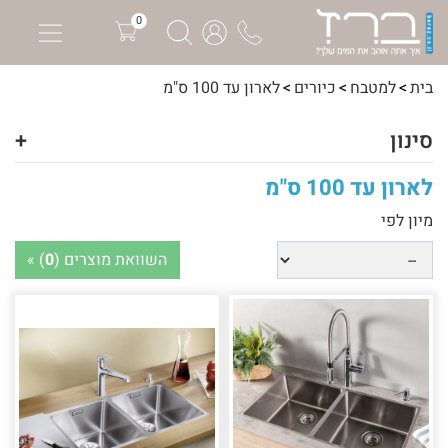
0
בית
למטבח
כיורים
לארון עד 100 ס"מ
סינון
+
לארון עד 100 ס"מ
מיון לפי
השוואת מוצרים (
0
) »