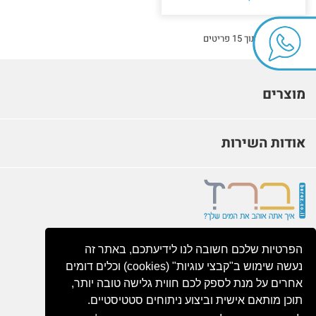
מציג 1 - 15 מתוך 15 פריטים
מוצרים
אודות השירות
‫‫פרטי‬ התקשרות‬
הפרטיות שלכם חשובה לנו לידיעתכם, באתר זה
שדרות העצמאות 51, בת ים
נעשה שימוש ב"קבצי עוגיות" (cookies) וכלים דומים
03-628-2662
אחרים על מנת לספק לכם חווית גלישה טובה יותר,
תוכן מותאם אישית וביצוע ניתוחים סטטיסטיים.
053-566-2773